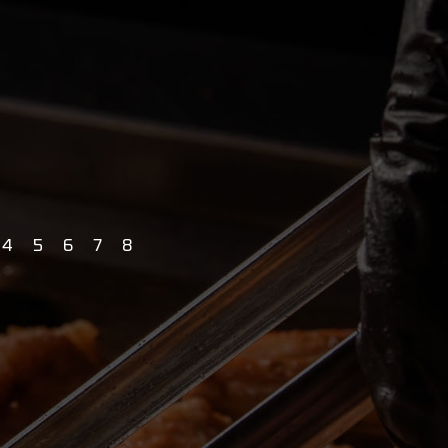
4
5
6
7
8