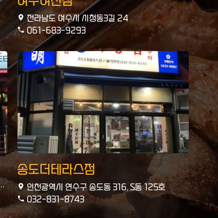
여수여천점
전라남도 여수시 시청동3길 24
061-683-9293
송도더테라스점
인천광역시 연수구 송도동 316, S동 125호
032-831-8743