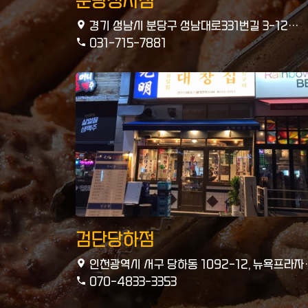
분당정자점
경기 성남시 분당구 성남대로331번길 3-12
102호
031-715-7881
검단당하점
인천광역시 서구 당하동 1092-12, 뉴욕프라자
108호
070-4833-3353