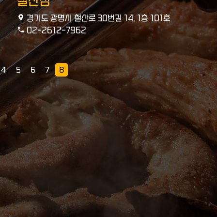
철산점
경기도 광명시 철산로 30번길 14, 1층 101호
02-2612-7962
4
5
6
7
8